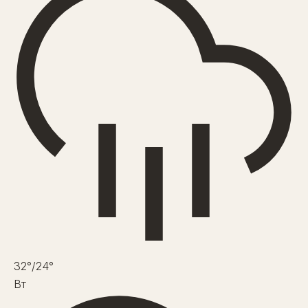
32°
/24°
Вт