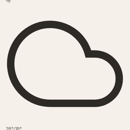
Чт
28°
/18°