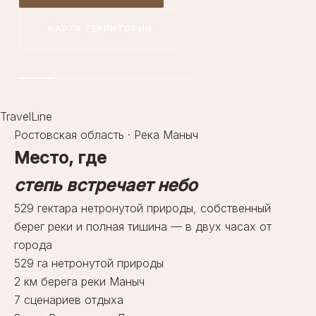
Гастрономия
Делюкс
Локации
КАРТА ТЕРРИТОРИИ
ЗАБРОНИРОВАТЬ
Банный комплекс
Активности
8 (800) 500-10-60
Ростовская область, Семикаракорский район,
х. Лиманский, ул. Речная, д. 1
TravelLine
Ростовская область · Река Маныч
Место, где
степь встречает небо
529 гектара нетронутой природы, собственный
берег реки и полная тишина — в двух часах от
города
529
га
нетронутой природы
2
км
берега реки Маныч
7
сценариев отдыха