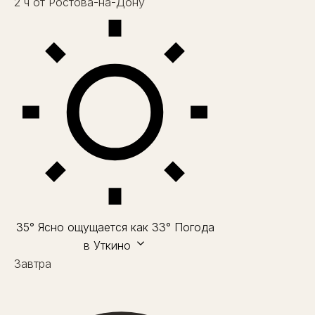
2
ч
от Ростова-на-Дону
35°
Ясно
ощущается как 33°
Погода
в Уткино
Завтра