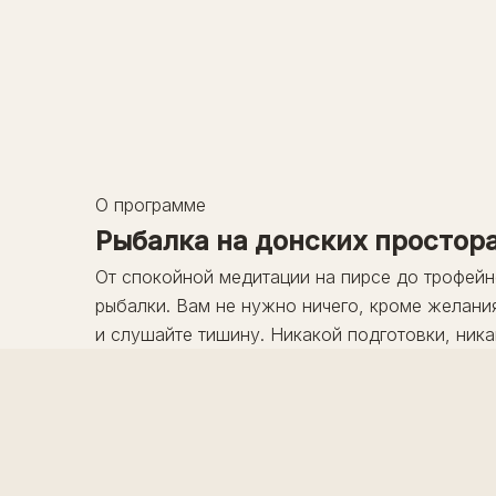
Гастрономия
Делюкс
Локации
ЗАБРОНИРОВАТЬ
Банный комплекс
Активности
8 (800) 500-10-60
Ростовская область, Семикаракорский район, х.
Лиманский, ул. Речная, д. 1
О программе
Рыбалка на донских простор
От спокойной медитации на пирсе до трофейн
рыбалки. Вам не нужно ничего, кроме желани
и слушайте тишину. Никакой подготовки, никак