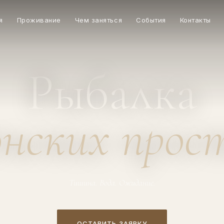
я
Проживание
Чем заняться
События
Контакты
Главная
·
Активный отдых
·
Рыбалка на донских просторах
Рыбалка
онских прос
Тишина. Вода. Ожидание.
ОСТАВИТЬ ЗАЯВКУ