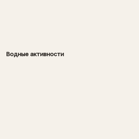
от 26 000 рублей
→
от 1000 рублей
Водные активности
→
от 31 000 рублей
→