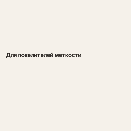
от 900 рублей
→
от 1 600 рублей
Для повелителей меткости
→
от 3 600 рублей
→