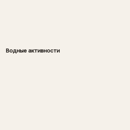
от 26 000 рублей
→
от 1000 рублей
Водные активности
→
от 31 000 рублей
→