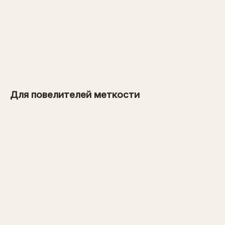
от 900 рублей
→
от 1 600 рублей
Для повелителей меткости
→
от 3 600 рублей
→